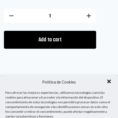
Add to cart
Política de Cookies
Enlaces de interés
Para ofrecer las mejores experiencias, utilizamos tecnologías como las
cookies para almacenar y/o acceder a la información del dispositivo. El
Contacto
consentimiento de estas tecnologías nos permitirá procesar datos como el
comportamiento de navegación o las identificaciones únicas en este sitio.
Descargo De Responsabilidad
No consentir o retirar el consentimiento, puede afectar negativamente a
ciertas características y funciones.