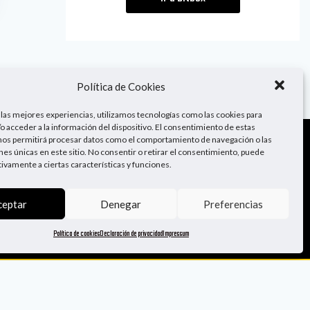
Política de Cookies
 las mejores experiencias, utilizamos tecnologías como las cookies para
o acceder a la información del dispositivo. El consentimiento de estas
nos permitirá procesar datos como el comportamiento de navegación o las
ones únicas en este sitio. No consentir o retirar el consentimiento, puede
¡Sígueme!
tivamente a ciertas características y funciones.
ceptar
Denegar
Preferencias
Política de cookies
Declaración de privacidad
Impressum