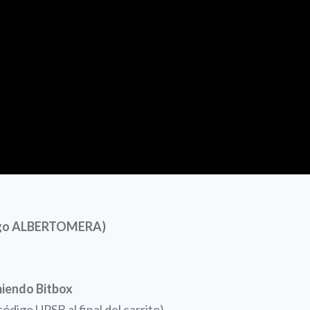
digo ALBERTOMERA)
miendo Bitbox
digo UPSB al final del carrito)