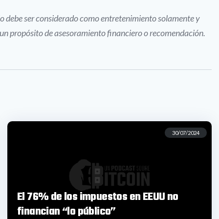
dio debe ser considerado como entretenimiento solamente y
e un propósito de asesoramiento financiero o recomendación.
30/07/2024
El 76% de los impuestos en EEUU no
financian “lo público”