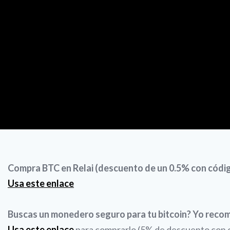
Compra BTC en Relai (descuento de un 0.5% con có
Usa este enlace
Buscas un monedero seguro para tu bitcoin? Yo reco
Usa este enlace
para comprarlo (5% de descuento con có