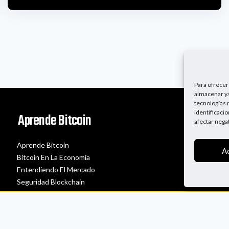
Para ofrecer
almacenar y/
tecnologías 
identificaci
Aprende Bitcoin
afectar nega
Aprende Bitcoin
A
Bitcoin En La Economía
Entendiendo El Mercado
Seguridad Blockchain
Un Podcast Sobre Bitcoin 2022. Todos los derechos reservados.