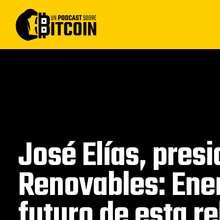
José Elías, pres
Renovables: Energ
futuro de esta r