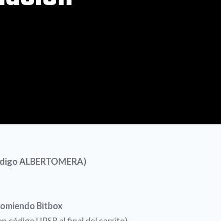
 código ALBERTOMERA)
comiendo Bitbox
 código UPSB al final del carrito)