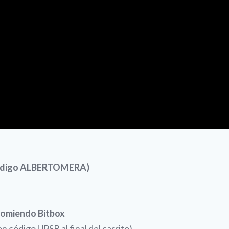
 código ALBERTOMERA)
comiendo Bitbox
 código UPSB al final del carrito)