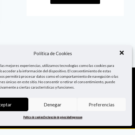
Política de Cookies
 las mejores experiencias, utilizamos tecnologías como las cookies para
o acceder a la información del dispositivo. El consentimiento de estas
nos permitirá procesar datos como el comportamiento de navegación o las
ones únicas en este sitio. No consentir o retirar el consentimiento, puede
¡Sígueme!
tivamente a ciertas características y funciones.
ceptar
Denegar
Preferencias
Política de cookies
Declaración de privacidad
Impressum