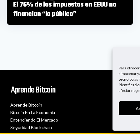
El 76% de los impuestos en EEUU no
financian “lo público”
Para ofrecer
almacenar y/
tecnologías 
identificaci
Aprende Bitcoin
afectar nega
Aprende Bitcoin
A
Bitcoin En La Economía
Entendiendo El Mercado
Seguridad Blockchain