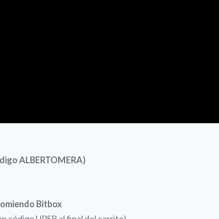
 código ALBERTOMERA)
comiendo Bitbox
 código UPSB al final del carrito)