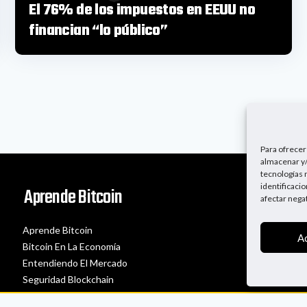
El 76% de los impuestos en EEUU no
financian “lo público”
Para ofrecer
almacenar y/
tecnologías 
identificaci
Aprende Bitcoin
afectar nega
Aprende Bitcoin
A
Bitcoin En La Economía
Entendiendo El Mercado
Seguridad Blockchain