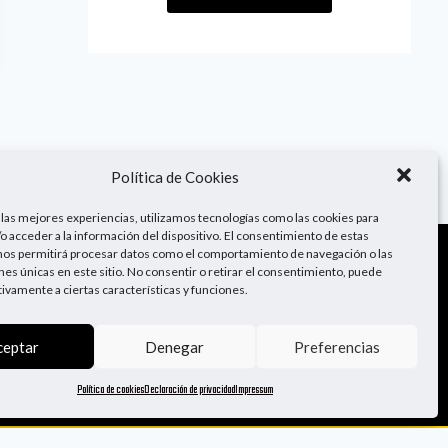
Política de Cookies
 las mejores experiencias, utilizamos tecnologías como las cookies para
o acceder a la información del dispositivo. El consentimiento de estas
nos permitirá procesar datos como el comportamiento de navegación o las
ones únicas en este sitio. No consentir o retirar el consentimiento, puede
¡Sígueme!
tivamente a ciertas características y funciones.
ceptar
Denegar
Preferencias
Política de cookies
Declaración de privacidad
Impressum