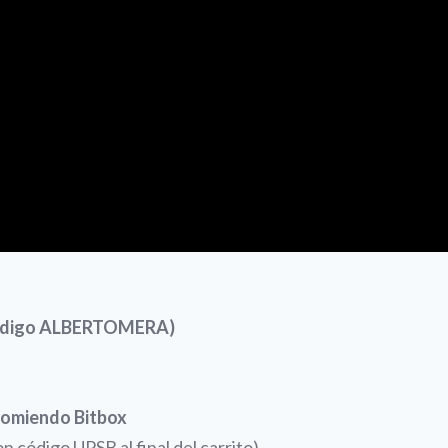
 código ALBERTOMERA)
comiendo Bitbox
 código UPSB al final del carrito)