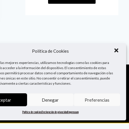
Política de Cookies
 las mejores experiencias, utilizamos tecnologías como las cookies para
o acceder a la información del dispositivo. El consentimiento de estas
nos permitirá procesar datos como el comportamiento de navegación o las
ones únicas en este sitio. No consentir o retirar el consentimiento, puede
¡Sígueme!
tivamente a ciertas características y funciones.
ceptar
Denegar
Preferencias
Política de cookies
Declaración de privacidad
Impressum