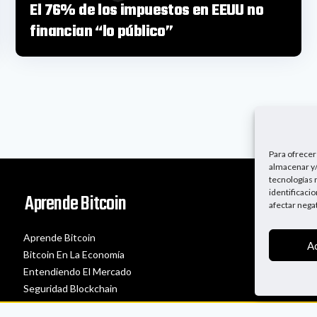
El 76% de los impuestos en EEUU no
financian “lo público”
Para ofrecer
almacenar y/
tecnologías 
identificaci
Aprende Bitcoin
afectar nega
Aprende Bitcoin
A
Bitcoin En La Economía
Entendiendo El Mercado
Seguridad Blockchain