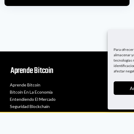
Para ofrecer
almacenar y/
tecnologías 
identificaci
Aprende Bitcoin
afectar nega
Aprende Bitcoin
A
Bitcoin En La Economía
Entendiendo El Mercado
Seguridad Blockchain
Un Podcast Sobre Bitcoin 2022. Todos los derechos reservados.