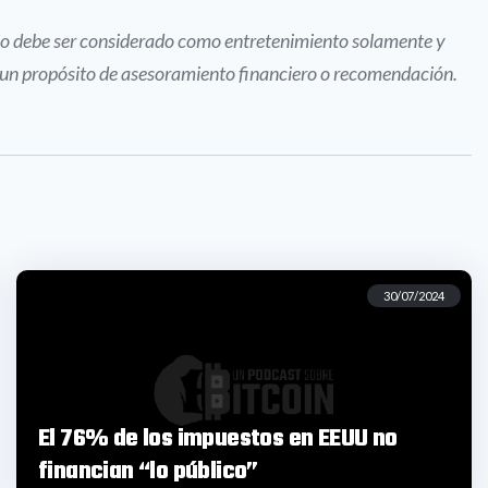
dio debe ser considerado como entretenimiento solamente y
e un propósito de asesoramiento financiero o recomendación.
30/07/2024
El 76% de los impuestos en EEUU no
financian “lo público”