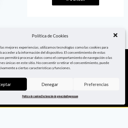
Política de Cookies
 las mejores experiencias, utilizamos tecnologías como las cookies para
o acceder a la información del dispositivo. El consentimiento de estas
nos permitirá procesar datos como el comportamiento de navegación o las
ones únicas en este sitio. No consentir o retirar el consentimiento, puede
¡Sígueme!
tivamente a ciertas características y funciones.
ceptar
Denegar
Preferencias
Política de cookies
Declaración de privacidad
Impressum