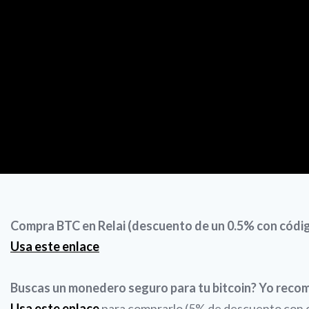
Compra BTC en Relai (descuento de un 0.5% con có
Usa este enlace
Buscas un monedero seguro para tu bitcoin? Yo reco
Usa este enlace
para comprarlo (5% de descuento con có