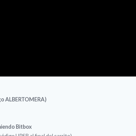
digo ALBERTOMERA)
miendo Bitbox
digo UPSB al final del carrito)