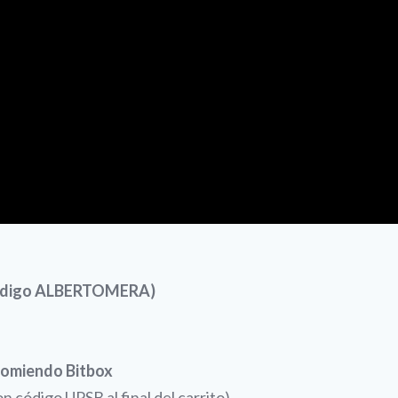
 código ALBERTOMERA)
comiendo Bitbox
 código UPSB al final del carrito)